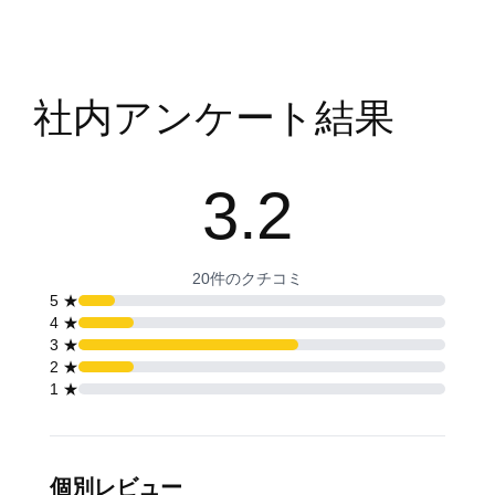
内
容
社内アンケート結果
を
ス
キ
3.2
ッ
プ
20件のクチコミ
5 ★
4 ★
3 ★
2 ★
1 ★
個別レビュー